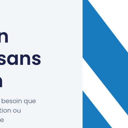
n
 sans
n
 besoin que
ation ou
de