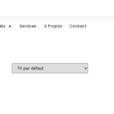
its
Services
A Propos
Contact