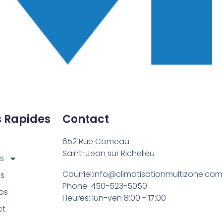
s Rapides
Contact
l
652 Rue Comeau
Saint-Jean sur Richelieu
ts
Courriel:info@climatisationmultizone.co
es
Phone: 450-523-5050
os
Heures: lun-ven 8:00 - 17:00
ct