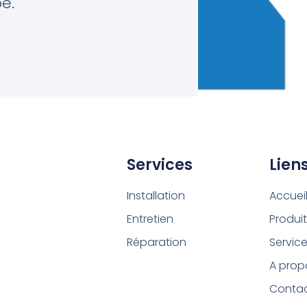
e.
Services
Lien
Installation
Accuei
Entretien
Produi
Réparation
Servic
A prop
Conta