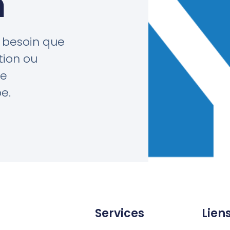
n
 besoin que
ation ou
de
e.
Services
Lien