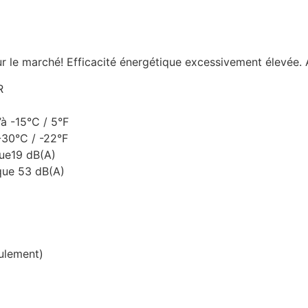
ur le marché! Efficacité énergétique excessivement élevée
R
’à -15°C / 5°F
-30°C / -22°F
que19 dB(A)
que 53 dB(A)
ulement)