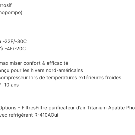
rrosif
ermopompe)
’à -22F/-30C
’à -4F/-20C
maximiser confort & efficacité
onçu pour les hivers nord-américains
compresseur lors de températures extérieures froides
* 10 ans
ons – FiltresFiltre purificateur d’air Titanium Apatite Ph
ec réfrigérant R-410AOui